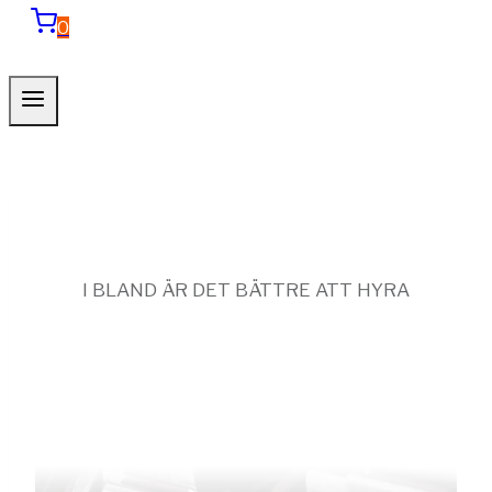
0
I BLAND ÄR DET BÄTTRE ATT HYRA
Uthyrning Av
Hydrauliska
Verktyg