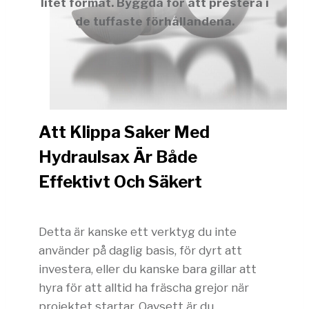
litet format. Byggda för att prestera i
de tuffaste förhållandena.
Att Klippa Saker Med
Hydraulsax Är Både
Effektivt Och Säkert
Detta är kanske ett verktyg du inte
använder på daglig basis, för dyrt att
investera, eller du kanske bara gillar att
hyra för att alltid ha fräscha grejor när
projektet startar. Oavsett är du