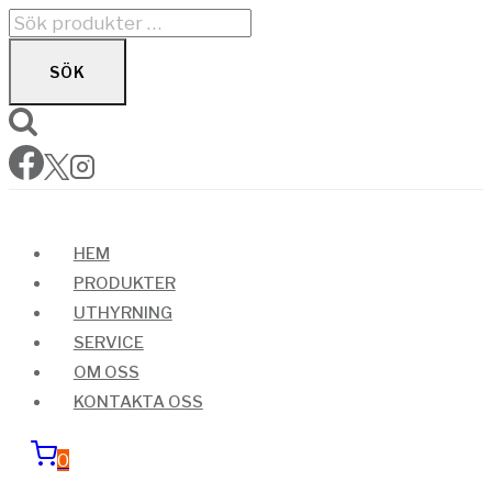
Skip
Sök
to
efter:
SÖK
content
HEM
PRODUKTER
UTHYRNING
SERVICE
OM OSS
KONTAKTA OSS
0