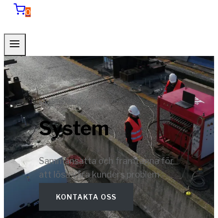
0
KRAFT UNDER KOTROLL
System
Sammansatta och framtagna för
att lösa våra kunders problem
KONTAKTA OSS