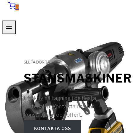
0
SLUTA BORRA
STANSMASKINER
Effektiv håltagning i de flesta
materialen. Kontakta oss för
konsultation och offert.
KONTAKTA OSS