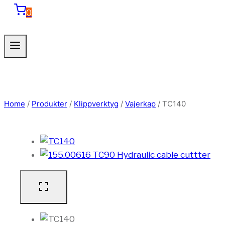
0
Home
/
Produkter
/
Klippverktyg
/
Vajerkap
/
TC140