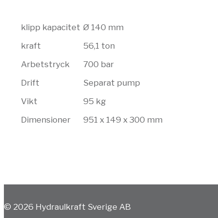
klipp kapacitet
Ø 140 mm
kraft
56,1 ton
Arbetstryck
700 bar
Drift
Separat pump
Vikt
95 kg
Dimensioner
951 x 149 x 300 mm
© 2026 Hydraulkraft Sverige AB