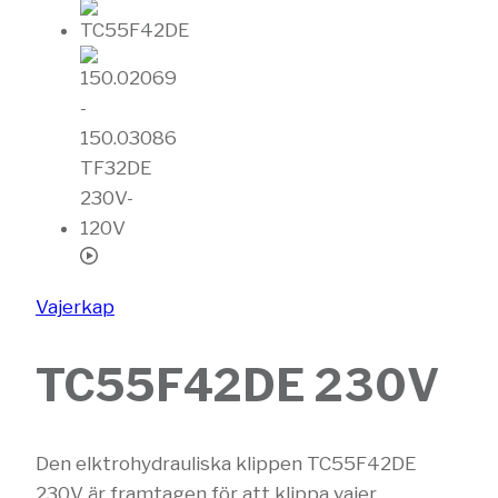
Vajerkap
TC55F42DE 230V
Den elktrohydrauliska klippen TC55F42DE
230V är framtagen för att klippa vajer