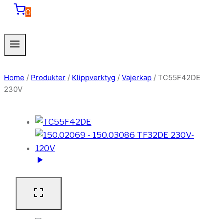
0
Home
/
Produkter
/
Klippverktyg
/
Vajerkap
/
TC55F42DE
230V