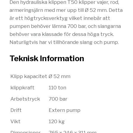
Den hydrauliska klippen T50 klipper vajer, rod,
armeringsjärn med mer upp till Ø 52 mm. Detta
är ett högtrycksverktyg vilket innebär att
pumpen behöver lämna 700 bar, och slangarna
behöver vara klassade för dessa höga tryck.
Naturligtvis har vi tillhörande slang och pump.
Teknisk Information
Klipp kapacitet
Ø 52 mm
klippkraft
110 ton
Arbetstryck
700 bar
Drift
Extern pump
Vikt
120 kg
Dimensioner
765 x 246 x 311 mm