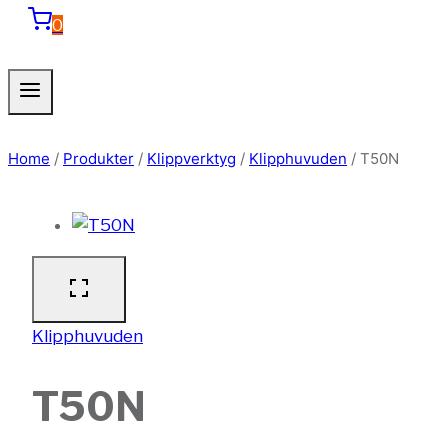
0
Home
/
Produkter
/
Klippverktyg
/
Klipphuvuden
/
T50N
Klipphuvuden
T50N