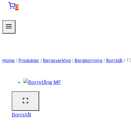
0
Home
/
Produkter
/
Bergsverktyg
/
Bergborrning
/
Borrstål
/
T3
Borrstål