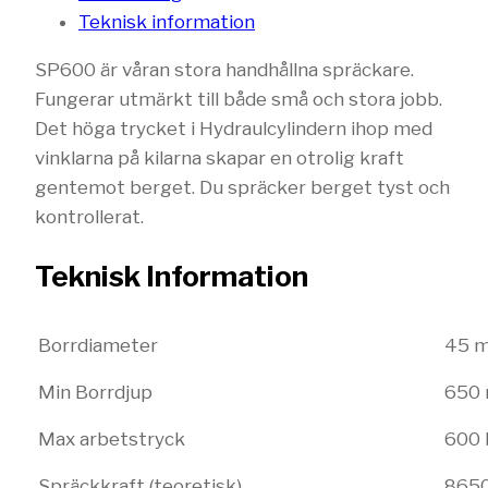
Teknisk information
SP600 är våran stora handhållna spräckare.
Fungerar utmärkt till både små och stora jobb.
Det höga trycket i Hydraulcylindern ihop med
vinklarna på kilarna skapar en otrolig kraft
gentemot berget. Du spräcker berget tyst och
kontrollerat.
Teknisk Information
Borrdiameter
45 
Min Borrdjup
650
Max arbetstryck
600 
Spräckkraft (teoretisk)
865