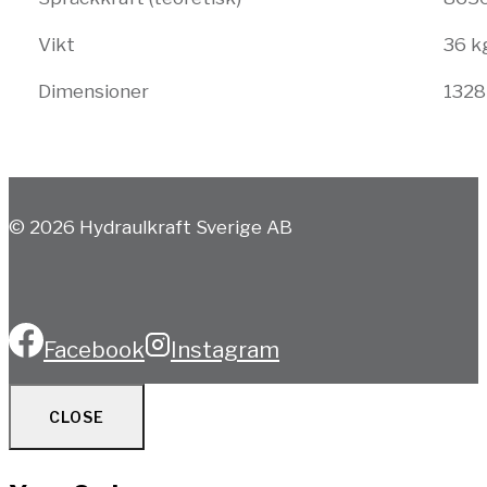
Vikt
36 k
Dimensioner
1328
© 2026 Hydraulkraft Sverige AB
Facebook
Instagram
CLOSE