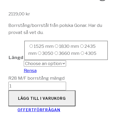
2119,00
kr
Borrstång/borrstål från polska Gonar. Har du
provat så vet du.
1525 mm
1830 mm
2435
mm
3050
3660 mm
4305
Längd
Rensa
R28 M/F borrstång mängd
LÄGG TILL I VARUKORG
OFFERTFÖRFRÅGAN