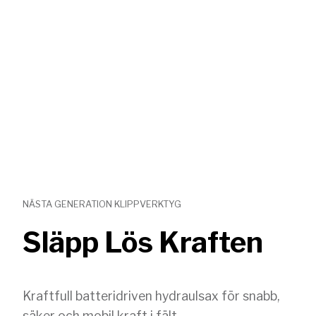
NÄSTA GENERATION KLIPPVERKTYG
Släpp Lös Kraften
Kraftfull batteridriven hydraulsax för snabb,
säker och mobil kraft i fält.