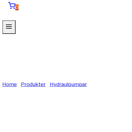
0
Skruvdragarpum
Home
/
Produkter
/
Hydraulpumpar
/
Skruvdragarpum