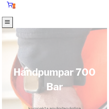
0
Handpumpar 700
Bar
kompakta användarvänliga